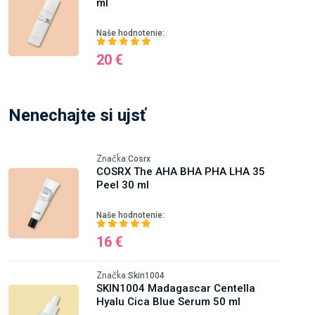
ml
Naše hodnotenie:
20 €
Nenechajte si ujsť
Značka:
Cosrx
COSRX The AHA BHA PHA LHA 35
Peel 30 ml
Naše hodnotenie:
16 €
Značka:
Skin1004
SKIN1004 Madagascar Centella
Hyalu Cica Blue Serum 50 ml