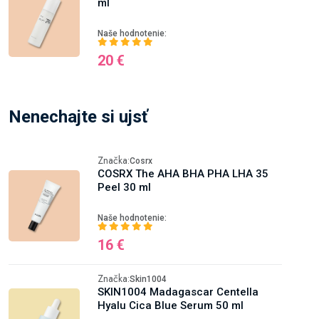
ml
Naše hodnotenie:
20 €
Nenechajte si ujsť
Značka:
Cosrx
COSRX The AHA BHA PHA LHA 35
Peel 30 ml
Naše hodnotenie:
16 €
Značka:
Skin1004
SKIN1004 Madagascar Centella
Hyalu Cica Blue Serum 50 ml