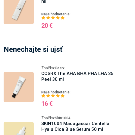
ml
Naše hodnotenie:
20 €
Nenechajte si ujsť
Značka:
Cosrx
COSRX The AHA BHA PHA LHA 35
Peel 30 ml
Naše hodnotenie:
16 €
Značka:
Skin1004
SKIN1004 Madagascar Centella
Hyalu Cica Blue Serum 50 ml